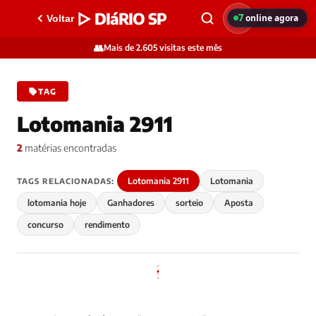
▷ DIáRIO SP
7
online agora
Voltar
👥
Mais de 2.605 visitas este mês
TAG
Lotomania 2911
2
matérias encontradas
Lotomania 2911
Lotomania
TAGS RELACIONADAS:
lotomania hoje
Ganhadores
sorteio
Aposta
concurso
rendimento