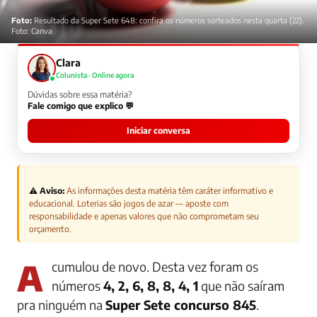
Foto:
Resultado da Super Sete 648: confira os números sorteados nesta quarta (22).
Foto: Canva
Clara
Colunista · Online agora
Dúvidas sobre essa matéria?
Fale comigo que explico 💬
Iniciar conversa
⚠️ Aviso:
As informações desta matéria têm caráter informativo e
educacional. Loterias são jogos de azar — aposte com
responsabilidade e apenas valores que não comprometam seu
orçamento.
Acumulou de novo. Desta vez foram os
números
4, 2, 6, 8, 8, 4, 1
que não saíram
pra ninguém na
Super Sete concurso 845
.