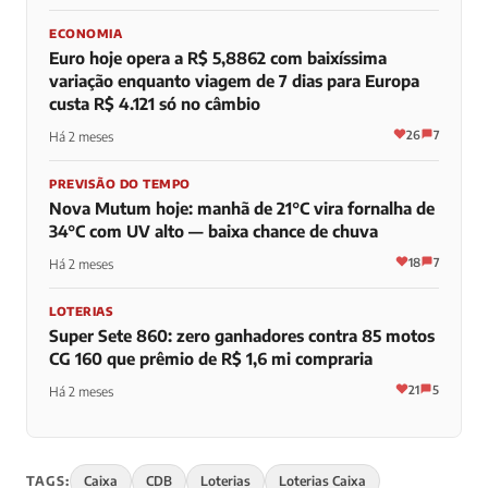
ECONOMIA
Euro hoje opera a R$ 5,8862 com baixíssima
variação enquanto viagem de 7 dias para Europa
custa R$ 4.121 só no câmbio
26
7
Há 2 meses
PREVISÃO DO TEMPO
Nova Mutum hoje: manhã de 21°C vira fornalha de
34°C com UV alto — baixa chance de chuva
18
7
Há 2 meses
LOTERIAS
Super Sete 860: zero ganhadores contra 85 motos
CG 160 que prêmio de R$ 1,6 mi compraria
21
5
Há 2 meses
TAGS:
Caixa
CDB
Loterias
Loterias Caixa