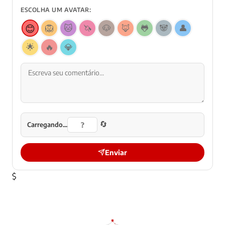
ESCOLHA UM AVATAR:
😊
🦁
🐱
🦄
🐶
🦊
🐸
🐼
👤
🌟
🔥
💎
🔄
Carregando...
Enviar
$