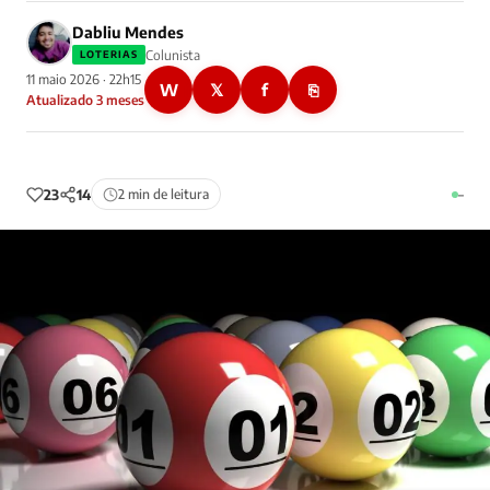
Dabliu Mendes
Colunista
LOTERIAS
11 maio 2026 · 22h15
W
𝕏
f
⎘
Atualizado 3 meses
23
14
2 min de leitura
–