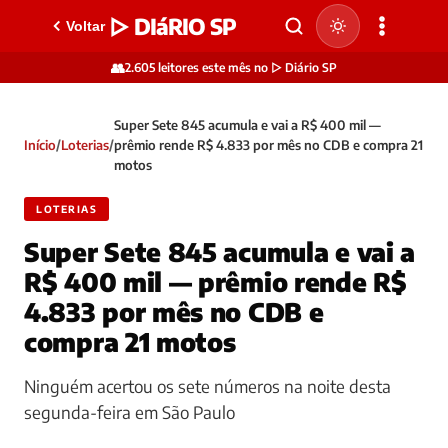
▷ DIáRIO SP
Voltar
👥
2.605 leitores este mês no ▷ Diário SP
Super Sete 845 acumula e vai a R$ 400 mil —
Início
/
Loterias
/
prêmio rende R$ 4.833 por mês no CDB e compra 21
motos
LOTERIAS
Super Sete 845 acumula e vai a
R$ 400 mil — prêmio rende R$
4.833 por mês no CDB e
compra 21 motos
Ninguém acertou os sete números na noite desta
segunda-feira em São Paulo