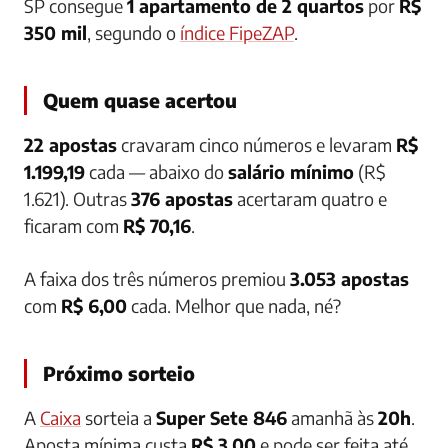
SP consegue
1 apartamento de 2 quartos
por
R$
350 mil
, segundo o
índice FipeZAP
.
Quem quase acertou
22 apostas
cravaram cinco números e levaram
R$
1.199,19
cada — abaixo do
salário mínimo
(R$
1.621). Outras
376 apostas
acertaram quatro e
ficaram com
R$ 70,16
.
A faixa dos três números premiou
3.053 apostas
com
R$ 6,00
cada. Melhor que nada, né?
Próximo sorteio
A
Caixa
sorteia a
Super Sete 846
amanhã às
20h
.
Aposta mínima custa
R$ 3,00
e pode ser feita até