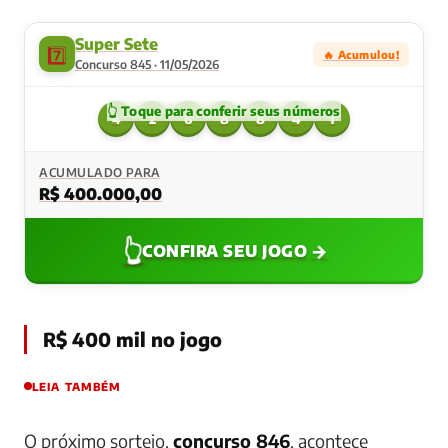
Super Sete
7️⃣
🔥 Acumulou!
Concurso 845 · 11/05/2026
4
2
6
8
8
4
1
ACUMULADO PARA
R$ 400.000,00
👆
→
CONFIRA SEU JOGO
R$ 400 mil no jogo
LEIA TAMBÉM
O próximo sorteio,
concurso 846
, acontece