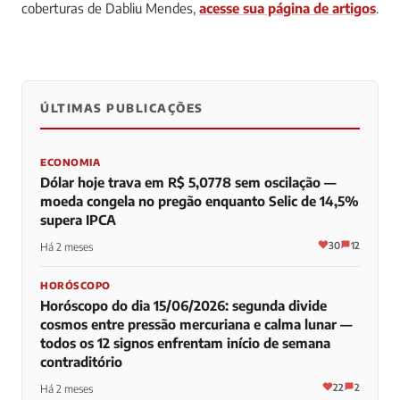
coberturas de Dabliu Mendes,
acesse sua página de artigos
.
ÚLTIMAS PUBLICAÇÕES
0
0
0
ECONOMIA
Dólar hoje trava em R$ 5,0778 sem oscilação —
moeda congela no pregão enquanto Selic de 14,5%
supera IPCA
30
12
Há 2 meses
HORÓSCOPO
Horóscopo do dia 15/06/2026: segunda divide
cosmos entre pressão mercuriana e calma lunar —
todos os 12 signos enfrentam início de semana
contraditório
22
2
Há 2 meses