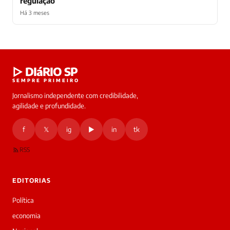
regulação
Há 3 meses
Laura
▷ DIáRIO SP
online
SEMPRE PRIMEIRO
Jornalismo independente com credibilidade,
HOJE
agilidade e profundidade.
🔒 As
nsagens
f
𝕏
ig
▶
in
tk
desta
onversa
são
RSS
rivadas
tre você
 Laura.
EDITORIAS
Laura
Oi!
Política
👋
economia
Bom