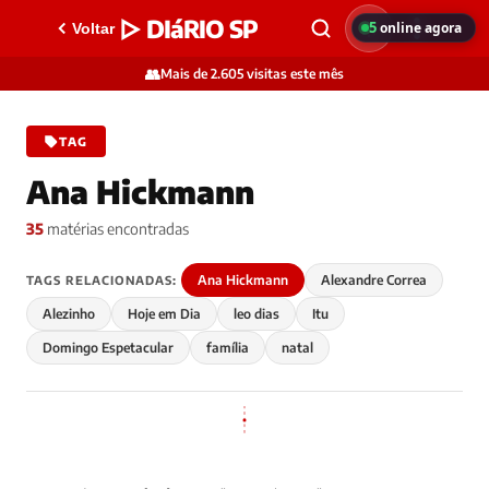
▷ DIáRIO SP
5
online agora
Voltar
👥
Mais de 2.605 visitas este mês
TAG
Ana Hickmann
35
matérias encontradas
Ana Hickmann
Alexandre Correa
TAGS RELACIONADAS:
Alezinho
Hoje em Dia
leo dias
Itu
Domingo Espetacular
família
natal