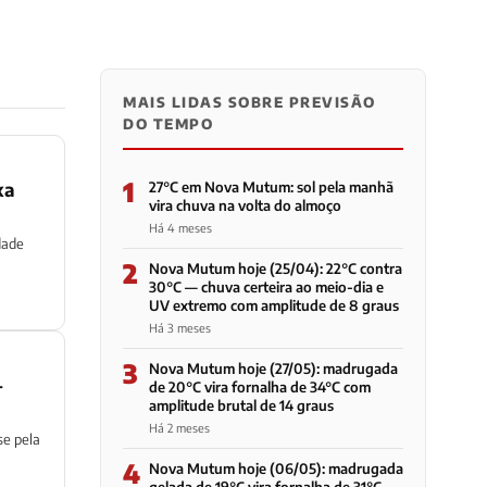
MAIS LIDAS SOBRE PREVISÃO
DO TEMPO
1
xa
27°C em Nova Mutum: sol pela manhã
vira chuva na volta do almoço
Há 4 meses
dade
2
Nova Mutum hoje (25/04): 22°C contra
30°C — chuva certeira ao meio-dia e
UV extremo com amplitude de 8 graus
Há 3 meses
3
Nova Mutum hoje (27/05): madrugada
—
de 20°C vira fornalha de 34°C com
amplitude brutal de 14 graus
Há 2 meses
e pela
4
Nova Mutum hoje (06/05): madrugada