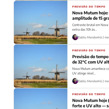
PREVISÃO DO TEMPO
Nova Mutum hoje: 
amplitude de 15 gra
Contraste brutal em Nova 
extra das 10h às...
Dabliu Mendes
Há 2 me
PREVISÃO DO TEMPO
Previsão do tempo
de 32°C com UV al
Nova Mutum amanhece com 
UV atinge nível...
Dabliu Mendes
Há 2 me
PREVISÃO DO TEMPO
Nova Mutum hoje (
forte e UV alto —