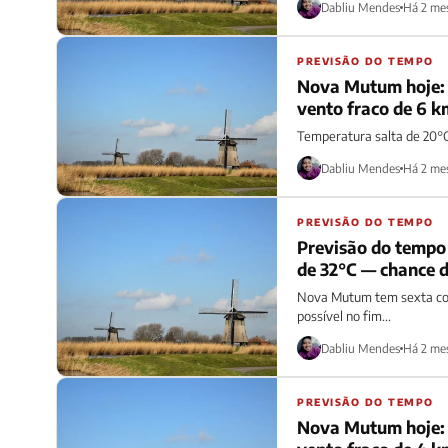
Dabliu Mendes
Há 2 me
PREVISÃO DO TEMPO
Nova Mutum hoje: 
vento fraco de 6 k
Temperatura salta de 20°C
Dabliu Mendes
Há 2 me
PREVISÃO DO TEMPO
Previsão do tempo
de 32°C — chance 
Nova Mutum tem sexta com
possível no fim...
Dabliu Mendes
Há 2 me
PREVISÃO DO TEMPO
Nova Mutum hoje: 