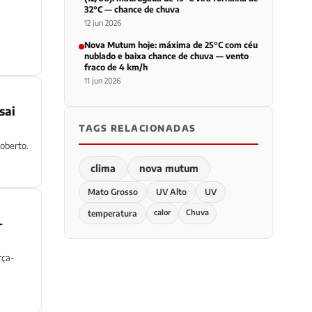
32°C — chance de chuva
12 jun 2026
Nova Mutum hoje: máxima de 25°C com céu
nublado e baixa chance de chuva — vento
fraco de 4 km/h
11 jun 2026
sai
TAGS RELACIONADAS
oberto.
clima
nova mutum
Mato Grosso
UV Alto
UV
calor
Chuva
temperatura
—
rça-