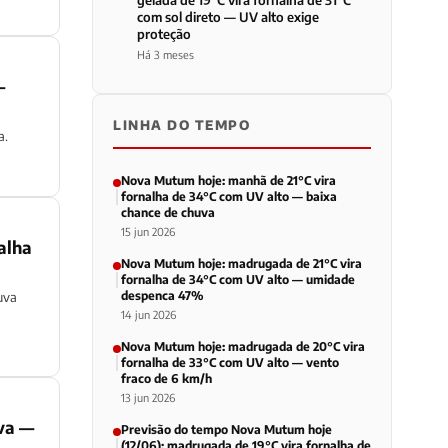
gelada de 19°C vira fornalha de 31°C
com sol direto — UV alto exige
proteção
Há 3 meses
—
LINHA DO TEMPO
a.
Nova Mutum hoje: manhã de 21°C vira
fornalha de 34°C com UV alto — baixa
chance de chuva
15 jun 2026
alha
Nova Mutum hoje: madrugada de 21°C vira
fornalha de 34°C com UV alto — umidade
despenca 47%
uva
14 jun 2026
Nova Mutum hoje: madrugada de 20°C vira
fornalha de 33°C com UV alto — vento
fraco de 6 km/h
13 jun 2026
va —
Previsão do tempo Nova Mutum hoje
(12/06): madrugada de 19°C vira fornalha de