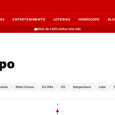
IAS
ENTRETENIMENTO
LOTERIAS
HORÓSCOPO
BLO
👥
Mais de 2.605 visitas este mês
mpo
mutum
Mato Grosso
UV Alto
UV
temperatura
calor