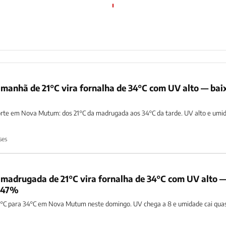
manhã de 21°C vira fornalha de 34°C com UV alto — bai
orte em Nova Mutum: dos 21°C da madrugada aos 34°C da tarde. UV alto e umi
ses
madrugada de 21°C vira fornalha de 34°C com UV alto 
 47%
°C para 34°C em Nova Mutum neste domingo. UV chega a 8 e umidade cai quas