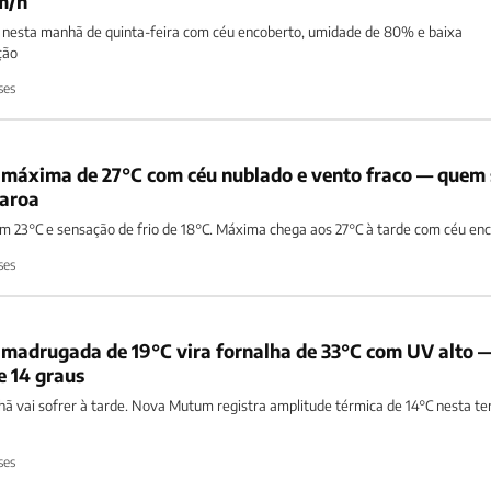
m/h
 nesta manhã de quinta-feira com céu encoberto, umidade de 80% e baixa
ção
ses
máxima de 27°C com céu nublado e vento fraco — quem 
garoa
 23°C e sensação de frio de 18°C. Máxima chega aos 27°C à tarde com céu enc
ses
madrugada de 19°C vira fornalha de 33°C com UV alto 
e 14 graus
ã vai sofrer à tarde. Nova Mutum registra amplitude térmica de 14°C nesta te
ses