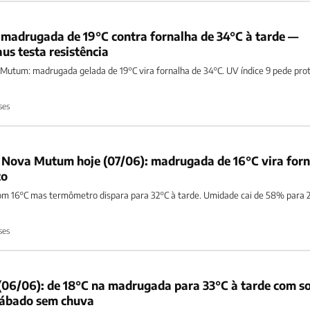
madrugada de 19°C contra fornalha de 34°C à tarde —
us testa resistência
Mutum: madrugada gelada de 19°C vira fornalha de 34°C. UV índice 9 pede pro
ses
 Nova Mutum hoje (07/06): madrugada de 16°C vira for
to
16°C mas termômetro dispara para 32°C à tarde. Umidade cai de 58% para 
ses
06/06): de 18°C na madrugada para 33°C à tarde com so
 sábado sem chuva