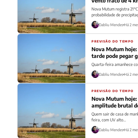
vento fraco de 4 k
Nova Mutum registra 21°C
probabilidade de precipita
Dabliu Mendes
Há 2 me
PREVISÃO DO TEMPO
Nova Mutum hoje: 
tarde pode pegar 
Quarta-feira amanhece com
Dabliu Mendes
Há 2 me
PREVISÃO DO TEMPO
Nova Mutum hoje: 
amplitude brutal d
Quem sair de casa de manh
feira, com UV alto...
Dabliu Mendes
Há 2 me