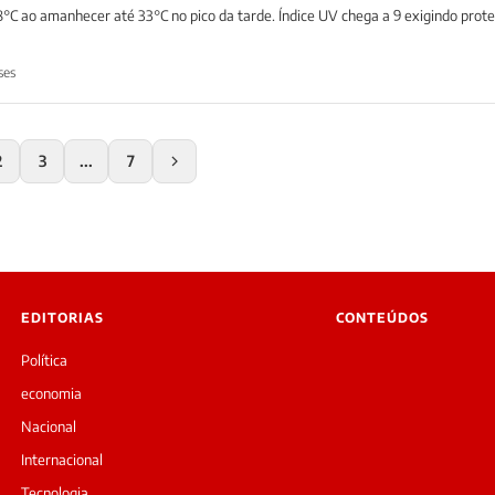
C ao amanhecer até 33°C no pico da tarde. Índice UV chega a 9 exigindo prot
ses
2
3
...
7
EDITORIAS
CONTEÚDOS
Política
economia
Nacional
Internacional
Tecnologia