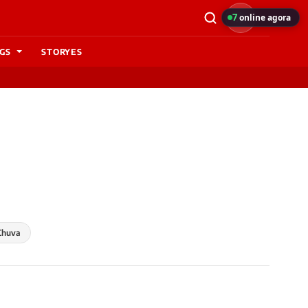
7
online agora
GS
STORYES
Chuva