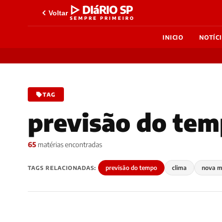
▷ DIáRIO SP
Voltar
SEMPRE PRIMEIRO
INICIO
NOTÍC
TAG
previsão do te
65
matérias encontradas
previsão do tempo
clima
nova 
TAGS RELACIONADAS: