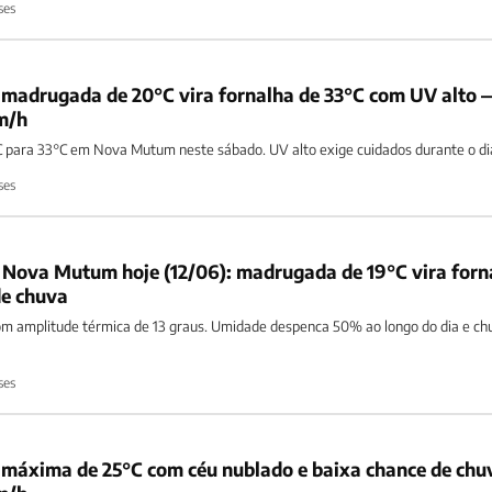
ses
madrugada de 20°C vira fornalha de 33°C com UV alto 
m/h
 para 33°C em Nova Mutum neste sábado. UV alto exige cuidados durante o di
ses
 Nova Mutum hoje (12/06): madrugada de 19°C vira forn
de chuva
 amplitude térmica de 13 graus. Umidade despenca 50% ao longo do dia e ch
ses
máxima de 25°C com céu nublado e baixa chance de chu