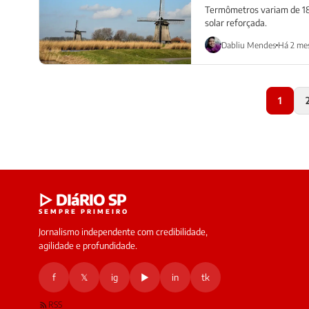
Termômetros variam de 18°
solar reforçada.
Dabliu Mendes
Há 2 me
1
▷ DIáRIO SP
SEMPRE PRIMEIRO
Jornalismo independente com credibilidade,
agilidade e profundidade.
f
𝕏
ig
▶
in
tk
RSS