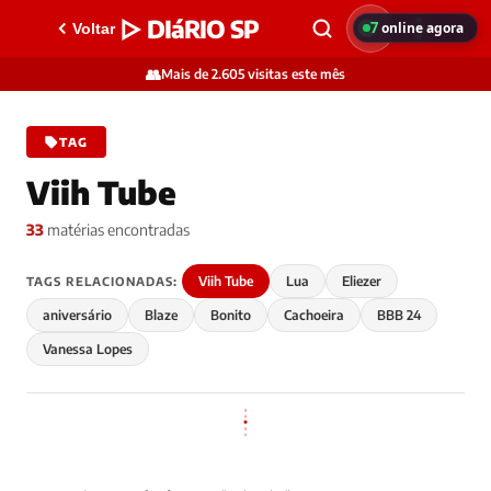
▷ DIáRIO SP
7
online agora
Voltar
👥
Mais de 2.605 visitas este mês
TAG
Viih Tube
33
matérias encontradas
Viih Tube
Lua
Eliezer
TAGS RELACIONADAS:
aniversário
Blaze
Bonito
Cachoeira
BBB 24
Vanessa Lopes