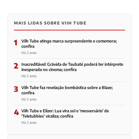
MAIS LIDAS SOBRE VIIH TUBE
1
Viih Tube atinge marca surpreendente e comemora;
confira
Há 3 anos
2
Inacreditável: Grávida de Taubaté poderá ter intérprete
inesperada no cinema; confira
Há 3 anos
3
Viih Tube faz revelação bombástica sobre a Blaze;
confira
Há 3 anos
4
Viih Tube e Elizer: Lua vira sol e ‘mesversário’ de
‘Teletubbies’ viraliza; confira
Há 3 anos