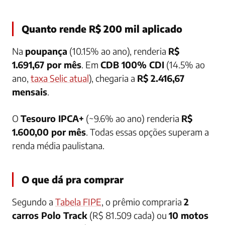
Quanto rende R$ 200 mil aplicado
Na
poupança
(10.15% ao ano), renderia
R$
1.691,67 por mês
. Em
CDB 100% CDI
(14.5% ao
ano,
taxa Selic atual
), chegaria a
R$ 2.416,67
mensais
.
O
Tesouro IPCA+
(~9.6% ao ano) renderia
R$
1.600,00 por mês
. Todas essas opções superam a
renda média paulistana.
O que dá pra comprar
Segundo a
Tabela FIPE
, o prêmio compraria
2
carros Polo Track
(R$ 81.509 cada) ou
10 motos