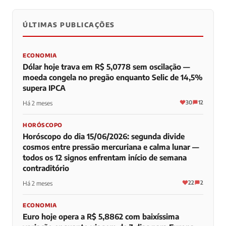
ÚLTIMAS PUBLICAÇÕES
0
0
0
ECONOMIA
Dólar hoje trava em R$ 5,0778 sem oscilação —
moeda congela no pregão enquanto Selic de 14,5%
supera IPCA
30
12
Há 2 meses
HORÓSCOPO
Horóscopo do dia 15/06/2026: segunda divide
cosmos entre pressão mercuriana e calma lunar —
todos os 12 signos enfrentam início de semana
contraditório
22
2
Há 2 meses
ECONOMIA
Euro hoje opera a R$ 5,8862 com baixíssima