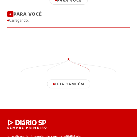
PARA VOCÊ
PARA VOCÊ
✦
Carregando...
LEIA TAMBÉM
Laura
▷ DIáRIO SP
online
SEMPRE PRIMEIRO
Jornalismo independente com credibilidade,