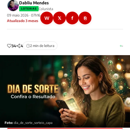
Dabliu Mendes
Colunista
LOTERIAS
09 maio 2026 · 07h16
W
𝕏
f
⎘
Atualizado 3 meses
34
4
2 min de leitura
–
Foto:
dia_de_sorte_sorteio_capa