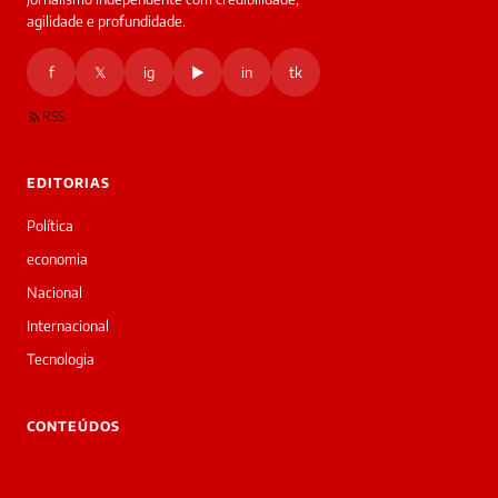
HOJE
agilidade e profundidade.
🔒 As
nsagens
f
𝕏
ig
▶
in
tk
desta
onversa
são
RSS
rivadas
tre você
 Laura.
EDITORIAS
Laura
Oi!
Política
👋
economia
Boa
noite!
Nacional
Sou
Internacional
a
Laura,
Tecnologia
daqui
do
▷
CONTEÚDOS
Diário
SP.
O