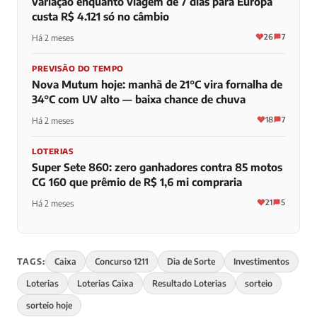
variação enquanto viagem de 7 dias para Europa
custa R$ 4.121 só no câmbio
26
7
Há 2 meses
PREVISÃO DO TEMPO
Nova Mutum hoje: manhã de 21°C vira fornalha de
34°C com UV alto — baixa chance de chuva
18
7
Há 2 meses
LOTERIAS
Super Sete 860: zero ganhadores contra 85 motos
CG 160 que prêmio de R$ 1,6 mi compraria
21
5
Há 2 meses
TAGS:
Caixa
Concurso 1211
Dia de Sorte
Investimentos
Loterias
Loterias Caixa
Resultado Loterias
sorteio
sorteio hoje