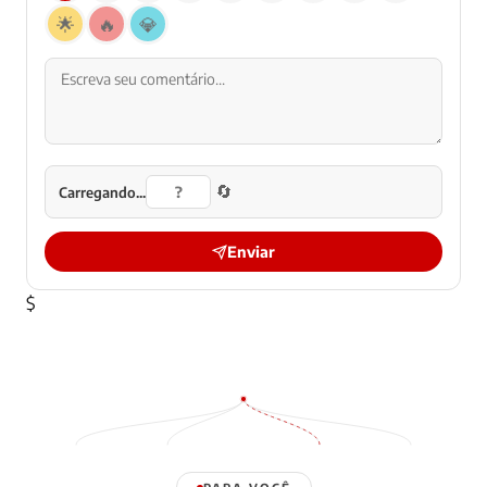
🌟
🔥
💎
🔄
Carregando...
Enviar
$